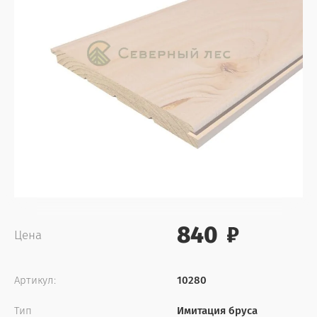
Брусок строганный сухой
Планкен
Брус профилированный
Шпунтованная доска
Террасная доска
840
Цена
Артикул:
10280
Тип
Имитация бруса